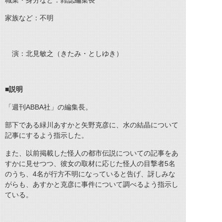
職業・身分など：雑誌編集長
家族など：不明
演：北見敏之（きたみ・としゆき）
■
説明
「週刊ABBA社」の編集長。
部下である緑川あすかと矢野克彦に、水の結晶について
記事にするよう指示した。
また、以前掲載した怪人の都市伝説についての記事をあ
すかに見せつつ、彼女の取材に応じた怪人の目撃者5名
のうち、4名が行方不明になっていると告げ、訝しみな
がらも、あすかと克彦に事件について調べるよう指示し
ている。