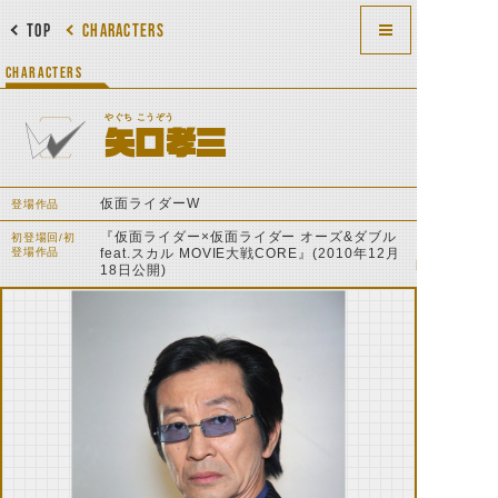
TOP
CHARACTERS
CHARACTERS
やぐち こうぞう
矢口孝三
仮面ライダーW
登場作品
『仮面ライダー×仮面ライダー オーズ&ダブル
初登場回/初
登場作品
feat.スカル MOVIE大戦CORE』(2010年12月
18日公開)