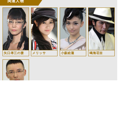
関連人物
矢口孝三の妻
メリッサ
小森絵蓮
鳴海荘吉
マツ(松井誠一
郎)
©石森プロ・テレビ朝日・ADK EM・東映 ©東映・東映ビデオ・石森プロ ©石森プロ・東映