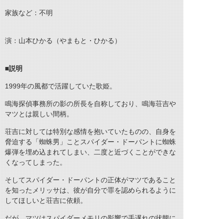
家族など：不明
演：山本ひかる（やまもと・ひかる）
■説明
1999年の風都で活躍していた歌姫。
鳴海探偵事務所の影の所長を自称しており、鳴海荘吉や
マツとは親しい間柄。
荘吉に対しては特別な感情を抱いていたものの、自身を
脅迫する「蜘蛛男」ことスパイダー・ドーパントに蜘蛛
爆弾を埋め込まれてしまい、二度と近づくことができな
くなってしまった。
そしてスパイダー・ドーパントの正体がマツであること
を知ったメリッサは、彼が自分で罪を認められるように
してほしいと荘吉に依頼。
だが、マツはスパイダーメモリの影響で手遅れの状態に