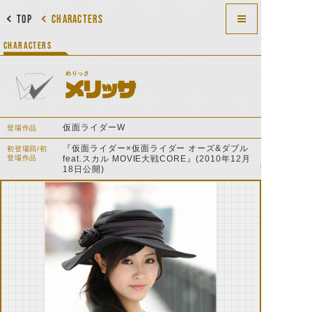
TOP
CHARACTERS
CHARACTERS
めりっさ
メリッサ
仮面ライダーW
登場作品
『仮面ライダー×仮面ライダー オーズ&ダブル
初登場回/初
登場作品
feat.スカル MOVIE大戦CORE』(2010年12月
18日公開)