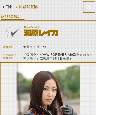
TOP
CHARACTERS
CHARACTERS
はねはら れいか
羽原レイカ
仮面ライダーW
登場作品
『仮面ライダーW FOREVER AtoZ/運命のガイ
初登場回/初
登場作品
アメモリ』(2010年8月7日公開)