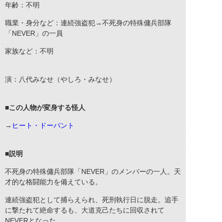
年齢：不明
職業・身分など：連続強盗犯→不死身の特殊傭兵部隊
「NEVER」の一員
家族など：不明
演：八代みなせ（やしろ・みなせ）
■この人物が変身する怪人
→
ヒート・ドーパント
■説明
不死身の特殊傭兵部隊「NEVER」のメンバーの一人。天
才的な格闘能力を備えている。
連続強盗犯として捕らえられ、死刑執行日に脱走。追手
に撃たれて絶命するも、大道克己たちに回収されて
NEVERとなった。