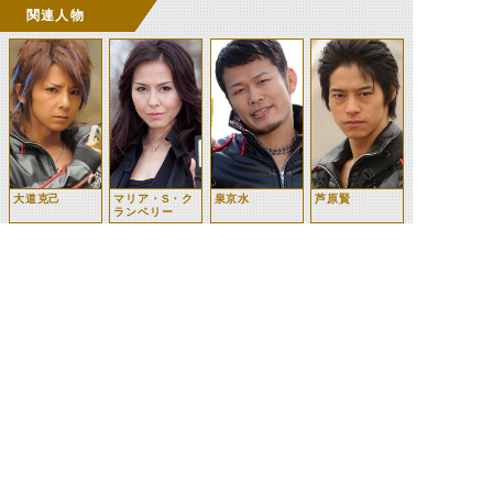
関連人物
大道克己
マリア・S・ク
泉京水
芦原賢
ランベリー
堂本剛三
ミーナ
ドクター・プロ
左翔太郎
スペクト
©石森プロ・テレビ朝日・ADK EM・東映 ©東映・東映ビデオ・石森プロ ©石森プロ・東映