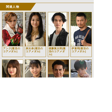
関連人物
アンク[復活の
泉比奈[復活の
後藤慎太郎[復
伊達明[復活の
コアメダル]
コアメダル]
活のコアメダ
コアメダル]
ル]
里中エリカ[復
白石知世子[復
鴻上光生[復活
泉信吾[復活の
活のコアメダ
活のコアメダ
のコアメダル]
コアメダル]
ル]
ル]