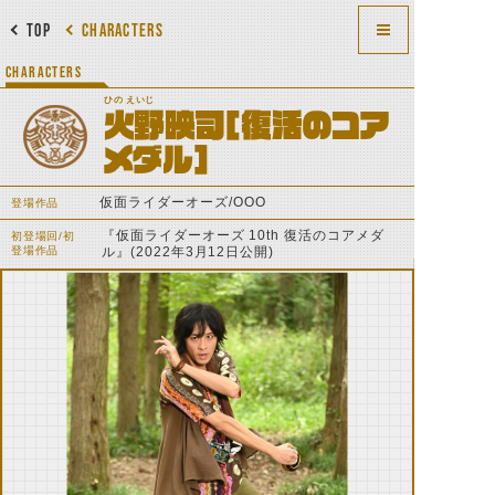
TOP
CHARACTERS
CHARACTERS
ひの えいじ
火野映司[復活のコア
メダル]
仮面ライダーオーズ/OOO
登場作品
『仮面ライダーオーズ 10th 復活のコアメダ
初登場回/初
登場作品
ル』(2022年3月12日公開)