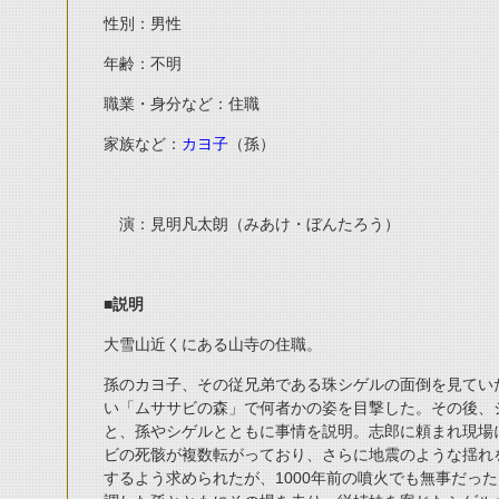
性別：男性
年齢：不明
職業・身分など：住職
家族など：
カヨ子
（孫）
演：見明凡太朗（みあけ・ぼんたろう）
■説明
大雪山近くにある山寺の住職。
孫のカヨ子、その従兄弟である珠シゲルの面倒を見てい
い「ムササビの森」で何者かの姿を目撃した。その後、
と、孫やシゲルとともに事情を説明。志郎に頼まれ現場
ビの死骸が複数転がっており、さらに地震のような揺れ
するよう求められたが、1000年前の噴火でも無事だっ