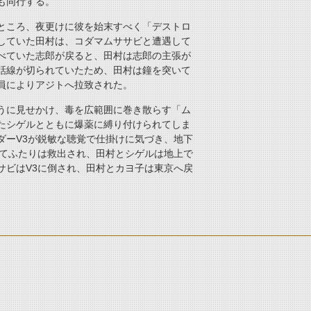
も同行する。
ところ、夜更けに彼を始末すべく「デストロ
していた田村は、コダマムササビと遭遇して
べていた志郎が戻ると、田村は志郎の主張が
話線が切られていたため、田村は鐘を突いて
員によりアジトへ拉致された。
うに見せかけ、毒を広範囲に巻き散らす「ム
たシゲルとともに爆薬に縛り付けられてしま
ダーV3が鋭敏な聴覚で仕掛けに気づき、地下
れてふたりは救出され、田村とシゲルは地上で
サビはV3に倒され、田村とカヨ子は東京へ戻