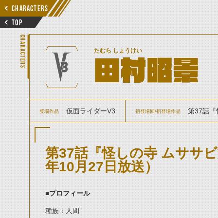
CHARACTERS
TOP
CHARACTERS
たむら しょうけい
田村昭景
仮面ライダーV3
第37話『
登場作品
初登場回/初登場作品
第37話『怪しの寺 ムササビ
年10月27日放送）
■プロフィール
種族：人間