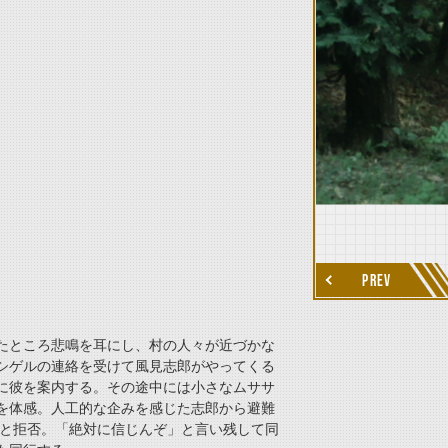
thumbnail Next
PREV
たところ悲鳴を耳にし、村の人々が近づかな
シゲルの連絡を受けて風見志郎がやってくる
に彼を案内する。その途中には小さなムササ
を体感。人工的な企みを感じた志郎から避難
たと拒否。「絶対に信じんぞ」と言い残して同