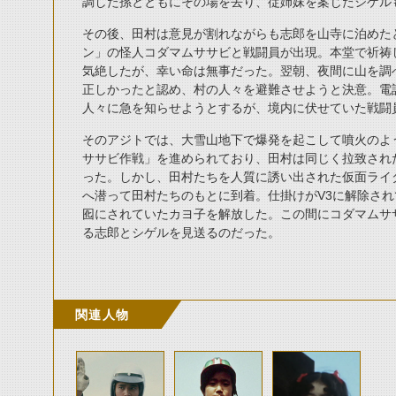
調した孫とともにその場を去り、従姉妹を案じたシゲル
その後、田村は意見が割れながらも志郎を山寺に泊めた
ン」の怪人コダマムササビと戦闘員が出現。本堂で祈祷
気絶したが、幸い命は無事だった。翌朝、夜間に山を調
正しかったと認め、村の人々を避難させようと決意。電
人々に急を知らせようとするが、境内に伏せていた戦闘
そのアジトでは、大雪山地下で爆発を起こして噴火のよ
ササビ作戦」を進められており、田村は同じく拉致され
った。しかし、田村たちを人質に誘い出された仮面ライ
へ潜って田村たちのもとに到着。仕掛けがV3に解除さ
囮にされていたカヨ子を解放した。この間にコダマムサ
る志郎とシゲルを見送るのだった。
関連人物