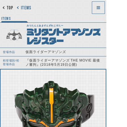
TOP
ITEMS
ITEMS
みりたんとあまぞんずれじすたー
ミリタントアマゾンズ
レジスター
仮面ライダーアマゾンズ
登場作品
『仮面ライダーアマゾンズ THE MOVIE 最後
初登場回/初
登場作品
ノ審判』(2018年5月19日公開)