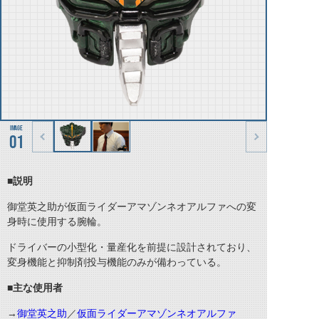
01
■説明
御堂英之助が仮面ライダーアマゾンネオアルファへの変
身時に使用する腕輪。
ドライバーの小型化・量産化を前提に設計されており、
変身機能と抑制剤投与機能のみが備わっている。
■主な使用者
→
御堂英之助
／
仮面ライダーアマゾンネオアルファ