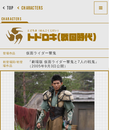
TOP
CHARACTERS
CHARACTERS
とどろき（せんごくじだい）
トドロキ（戦国時代）
仮面ライダー響鬼
登場作品
『劇場版 仮面ライダー響鬼と7人の戦鬼』
初登場回/初登
場作品
（2005年9月3日公開）