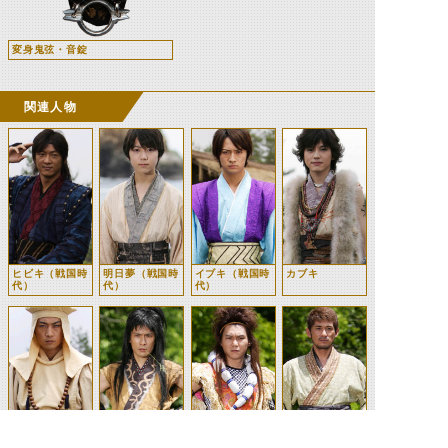
変身鬼弦・音錠
関連人物
ヒビキ（戦国時
明日夢（戦国時
イブキ（戦国時
カブキ
代）
代）
代）