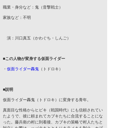
職業・身分など：
鬼（音撃戦士）
家族など：不明
演：川口真五（かわぐち・しんご）
■この人物が変身する仮面ライダー
・
仮面ライダー轟鬼
（トドロキ）
■説明
仮面ライダー轟鬼（トドロキ）に変身する青年。
真面目な性格からヒビキ（戦国時代）にも信頼されてい
たようで、彼に頼まれてカブキたちに合流することにな
った。藤兵衛の村に到着後、カブキの策略で村人たちと