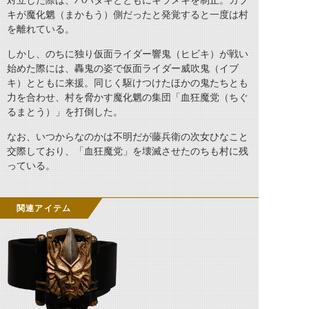
対立した際は、ハバタキとともにキラメキを制止。カブ
キが魔化魍（まかもう）側だったと発覚すると一度は村
を離れている。
しかし、のちに独り仮面ライダー響鬼（ヒビキ）が戦い
始めた際には、轟鬼の姿で仮面ライダー威吹鬼（イブ
キ）とともに来援。同じく駆けつけたほかの鬼たちとも
力を合わせ、村を脅かす魔化魍の集団「血狂魔党（ちぐ
るまとう）」を打倒した。
なお、いつからなのかは不明だが藤兵衛の次女ひなこと
交際しており、「血狂魔党」を壊滅させたのちも村に残
っている。
関連アイテム