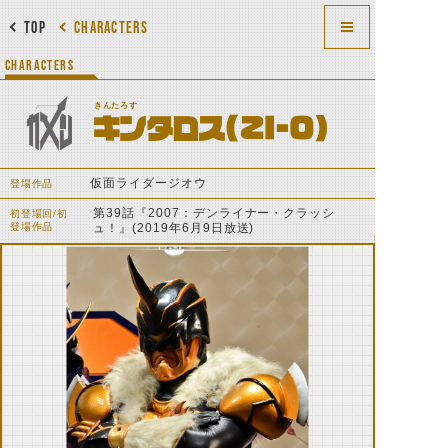
TOP
CHARACTERS
CHARACTERS
きんたろす
キンタロス(ZI-O)
仮面ライダージオウ
登場作品
第39話『2007：デンライナー・クラッシ
初登場回/初
登場作品
ュ！』(2019年6月9日放送)