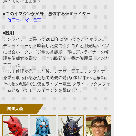
声：てらそままさき
■このイマジンが変身・憑依する仮面ライダー
・
仮面ライダー電王
■説明
デンライナーに乗って2019年にやってきたイマジン。
デンライナーが不時着した先でツクヨミと明光院ゲイツ
に出会い、クジゴジ堂の常磐順一郎にデンライナーの修
理を依頼する際は、「この時間で一番の修理屋」とおだ
てていた。
そして修理が完了した後、アナザー電王にデンライナー
を乗っ取られるかたちで過去の時代(2017年)へと移動。
その後の戦闘では仮面ライダー電王 クライマックスフォ
ームとなってモールイマジンを撃破した。
関連人物