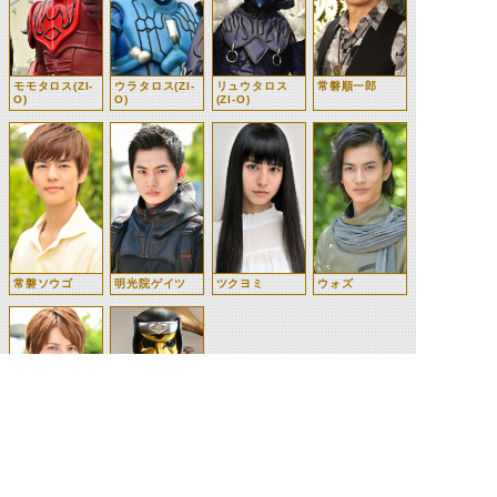
モモタロス(ZI-
ウラタロス(ZI-
リュウタロス
常磐順一郎
O)
O)
(ZI-O)
常磐ソウゴ
明光院ゲイツ
ツクヨミ
ウォズ
桜井侑斗(ZI-O)
デネブ(ZI-O)