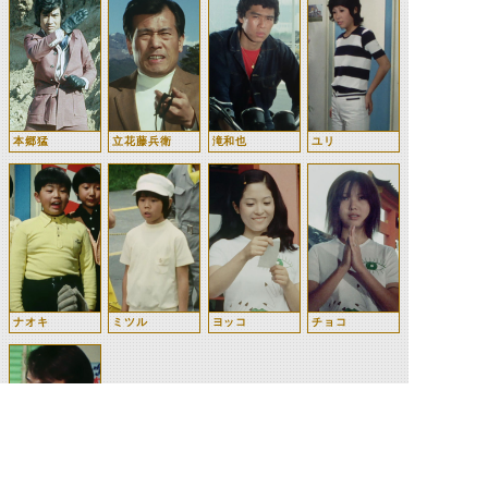
本郷猛
立花藤兵衛
滝和也
ユリ
ナオキ
ミツル
ヨッコ
チョコ