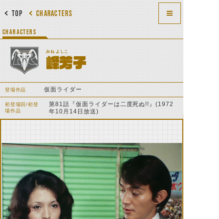
TOP
CHARACTERS
CHARACTERS
みね よしこ
峰芳子
仮面ライダー
登場作品
第81話『仮面ライダーは二度死ぬ!!』(1972
初登場回/初登
場作品
年10月14日放送)