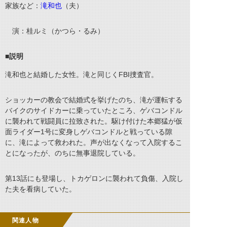
家族など：
滝和也
（夫）
演：桂ルミ（かつら・るみ）
■説明
滝和也と結婚した女性。滝と同じくFBI捜査官。
ショッカーの教会で結婚式を挙げたのち、滝が運転する
バイクのサイドカーに乗っていたところ、ゲバコンドル
に襲われて戦闘員に拉致された。駆け付けた本郷猛が仮
面ライダー1号に変身しゲバコンドルと戦っている隙
に、滝によって救われた。声が出なくなって入院するこ
とになったが、のちに無事退院している。
第13話にも登場し、トカゲロンに襲われて負傷、入院し
た夫を看病していた。
関連人物