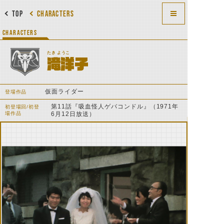
TOP
CHARACTERS
CHARACTERS
たき ようこ
滝洋子
仮面ライダー
登場作品
第11話『吸血怪人ゲバコンドル』（1971年
初登場回/初登
場作品
6月12日放送）