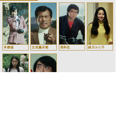
本郷猛
立花藤兵衛
滝和也
緑川ルリ子
野原ひろみ
史郎
©石森プロ・テレビ朝日・ADK EM・東映 ©東映・東映ビデオ・石森プロ ©石森プロ・東映