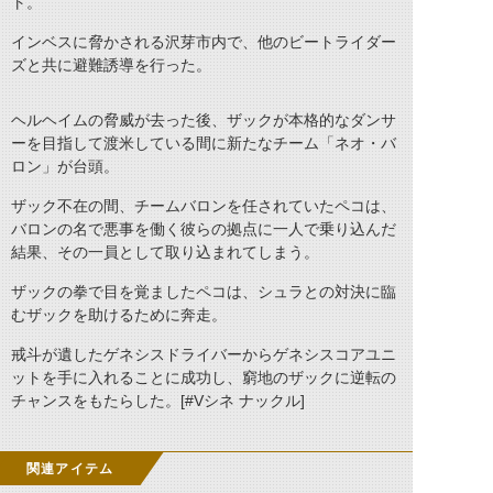
ト。
インベスに脅かされる沢芽市内で、他のビートライダー
ズと共に避難誘導を行った。
ヘルヘイムの脅威が去った後、ザックが本格的なダンサ
ーを目指して渡米している間に新たなチーム「ネオ・バ
ロン」が台頭。
ザック不在の間、チームバロンを任されていたペコは、
バロンの名で悪事を働く彼らの拠点に一人で乗り込んだ
結果、その一員として取り込まれてしまう。
ザックの拳で目を覚ましたペコは、シュラとの対決に臨
むザックを助けるために奔走。
戒斗が遺したゲネシスドライバーからゲネシスコアユニ
ットを手に入れることに成功し、窮地のザックに逆転の
チャンスをもたらした。[#Vシネ ナックル]
関連アイテム