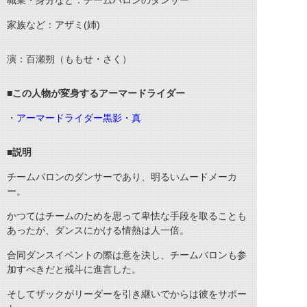
職業・身分など：チームバロンのダンサー
家族など：アザミ(姉)
演：百瀬朔（ももせ・さく）
■この人物が変身するアーマードライダー
・
アーマードライダー黒影・真
■説明
チームバロンのダンサーであり、明るいムードメーカ
ー。
かつてはチームのためを思って卑怯な手段を取ることも
あったが、ダンスにかける情熱は人一倍。
合同ダンスイベントの際は意を決し、チームバロンも参
加すべきだと戒斗に進言した。
そしてザックがリーダーを引き継いでからは彼をサポー