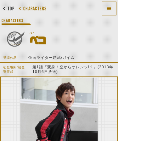
TOP
CHARACTERS
CHARACTERS
ぺこ
ペコ
仮面ライダー鎧武/ガイム
登場作品
第1話『変身！空からオレンジ!？』(2013年
初登場回/初登
場作品
10月6日放送)