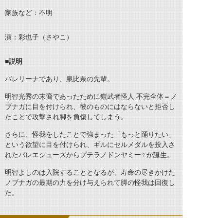
家族など：不明
演：彩也子（さやこ）
■説明
バレリーナであり、泉比奈の先輩。
明智光秀の末裔であったために鎧武者怪人 不完全体＝ノ
ブナガに目を付けられ、彼のものにはならないと拒否し
たことで攻撃され脚を負傷してしまう。
さらに、怪我をしたことで強まった「もっと踊りたい」
という欲望に目を付けられ、ギルにセルメダルを投入さ
れたバレエシューズからプテラノドンヤミー♀が誕生。
明智よしのは入院することとなるが、寿命の尽きかけた
ノブナガの最期の力を分け与えられて脚の怪我は回復し
た。