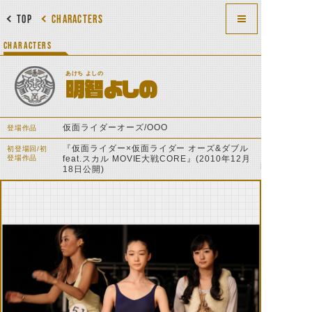
TOP
CHARACTERS
CHARACTERS
あけち よしの
明智よしの
仮面ライダーオーズ/OOO
登場作品
『仮面ライダー×仮面ライダー オーズ&ダブル
初登場回/初
登場作品
feat.スカル MOVIE大戦CORE』(2010年12月
18日公開)