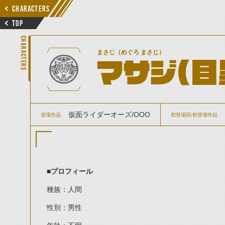
CHARACTERS
TOP
CHARACTERS
まさじ（めぐろ まさじ）
マサジ(目
仮面ライダーオーズ/OOO
登場作品
初登場回/初登場作品
■プロフィール
種族：人間
性別：男性