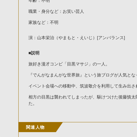
年齢：不明
職業・身分など：お笑い芸人
家族など：不明
演：山本栄治（やまもと・えいじ）[アンバランス]
■説明
旅好き漫才コンビ「目黒マサジ」の一人。
『でんがなまんがな世界旅』という旅ブログが人気とな
イベント会場への移動中、筑波敬介を利用して生み出さ
相方の目黒は襲われてしまったが、駆けつけた後藤慎太
た。
関連人物