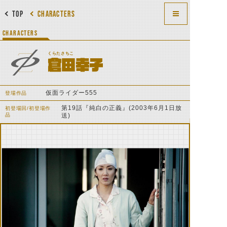
TOP
CHARACTERS
CHARACTERS
くらたさちこ
倉田幸子
仮面ライダー555
登場作品
第19話『純白の正義』(2003年6月1日放
初登場回/初登場作
品
送)