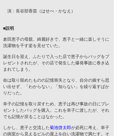
演：長谷部香苗（はせべ・かなえ）
■
説明
倉田恵子の母親。綺麗好きで、恵子と一緒に楽しそうに
洗濯物を干す姿を見せていた。
誕生日を迎え、ふたりで入った店で恵子からバッグをプ
レゼントされたが、その店で発生した爆発事故に巻き込
まれてしまう。
命は取り留めたものの記憶喪失となり、自分の娘すら思
い出せず、「わからない」「知らない」を繰り返すばか
りだった。
幸子の記憶を取り戻すため、恵子は再び事故の日にプレ
ゼントしたバッグを購入。これを幸子に渡したが、それ
でも記憶が戻ることはなかった。
しかし、恵子と交流した
菊池啓太郎
が必死に考え、幸子
の病室から見えるビルの屋上を白い洗濯物で満たす。そ