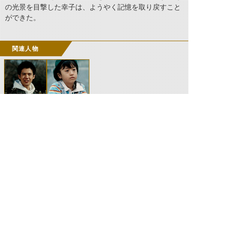
の光景を目撃した幸子は、ようやく記憶を取り戻すこと
ができた。
関連人物
菊池啓太郎
倉田恵子
©石森プロ・テレビ朝日・ADK EM・東映 ©東映・東映ビデオ・石森プロ ©石森プロ・東映