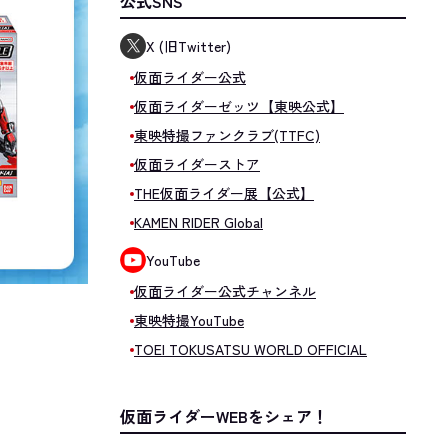
公式SNS
X (旧Twitter)
仮面ライダー公式
仮面ライダーゼッツ【東映公式】
東映特撮ファンクラブ(TTFC)
仮面ライダーストア
THE仮面ライダー展【公式】
KAMEN RIDER Global
YouTube
仮面ライダー公式チャンネル
東映特撮YouTube
TOEI TOKUSATSU WORLD OFFICIAL
仮面ライダーWEBをシェア！