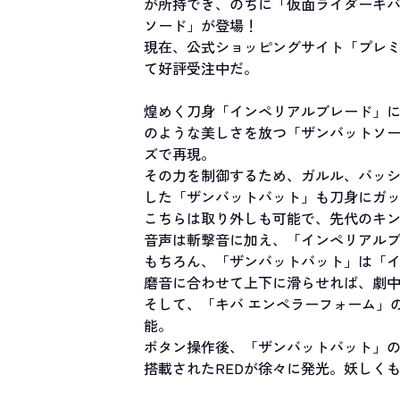
が所持でき、のちに「仮面ライダーキバ
ソード」が登場！
現在、公式ショッピングサイト「プレミアムバン
て好評受注中だ。
煌めく刀身「インペリアルブレード」
のような美しさを放つ「ザンバットソー
ズで再現。
その力を制御するため、ガルル、バッシ
した「ザンバットバット」も刀身にガ
こちらは取り外しも可能で、先代のキ
音声は斬撃音に加え、「インペリアル
もちろん、「ザンバットバット」は「
磨音に合わせて上下に滑らせれば、劇
そして、「キバ エンペラーフォーム」
能。
ボタン操作後、「ザンバットバット」
搭載されたREDが徐々に発光。妖しく