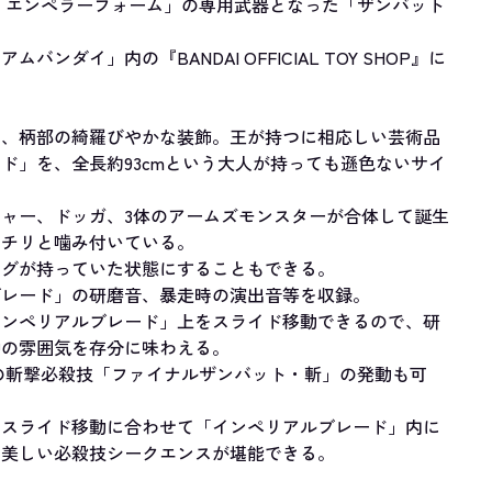
 エンペラーフォーム」の専用武器となった「ザンバット
ダイ」内の『BANDAI OFFICIAL TOY SHOP』に
に、柄部の綺羅びやかな装飾。王が持つに相応しい芸術品
ド」を、全長約93cmという大人が持っても遜色ないサイ
ャー、ドッガ、3体のアームズモンスターが合体して誕生
ッチリと噛み付いている。
ングが持っていた状態にすることもできる。
ブレード」の研磨音、暴走時の演出音等を収録。
インペリアルブレード」上をスライド移動できるので、研
中の雰囲気を存分に味わえる。
の斬撃必殺技「ファイナルザンバット・斬」の発動も可
のスライド移動に合わせて「インペリアルブレード」内に
も美しい必殺技シークエンスが堪能できる。