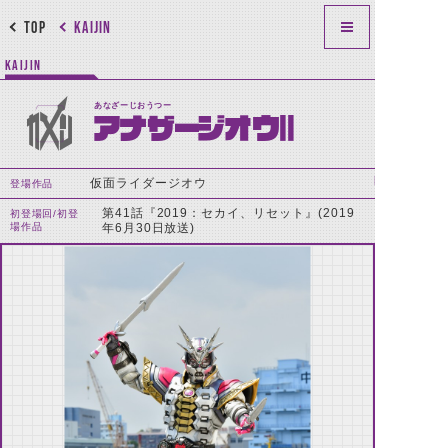
TOP
KAIJIN
KAIJIN
あなざーじおうつー
アナザージオウⅡ
仮面ライダージオウ
登場作品
第41話『2019：セカイ、リセット』(2019
初登場回/初登
場作品
年6月30日放送)