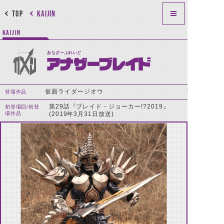
TOP
KAIJIN
KAIJIN
あなざーぶれいど
アナザーブレイド
仮面ライダージオウ
登場作品
第29話『ブレイド・ジョーカー!?2019』
初登場回/初登
場作品
(2019年3月31日放送)