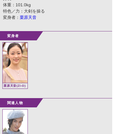
体重：101.0kg
特色／力：大剣を操る
変身者：
栗原天音
変身者
栗原天音(ZI-O)
関連人物