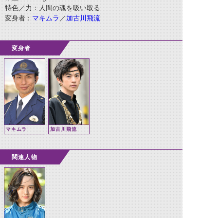
特色／力：人間の魂を吸い取る
変身者：
マキムラ
／
加古川飛流
変身者
マキムラ
加古川飛流
関連人物