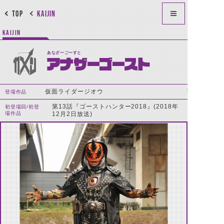
TOP
KAIJIN
KAIJIN
あなざーごーすと
アナザーゴースト
仮面ライダージオウ
登場作品
第13話『ゴーストハンター2018』(2018年
初登場回/初登
場作品
12月2日放送)