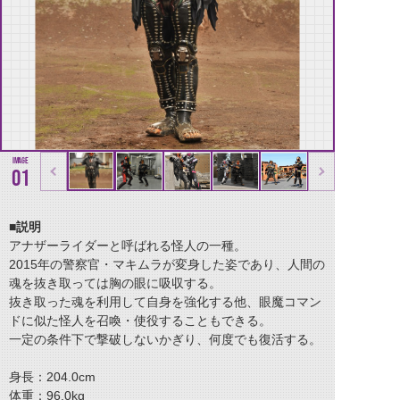
01
■説明
アナザーライダーと呼ばれる怪人の一種。
2015年の警察官・マキムラが変身した姿であり、人間の
魂を抜き取っては胸の眼に吸収する。
抜き取った魂を利用して自身を強化する他、眼魔コマン
ドに似た怪人を召喚・使役することもできる。
一定の条件下で撃破しないかぎり、何度でも復活する。
身長：204.0cm
体重：96.0kg