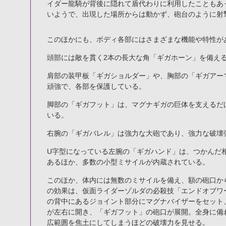
イダー龍騎が背後に隠れて盾代わりに利用したこともあ
いようで、出現した場所からは動かず、砲台のように射
このほかにも、ボディ各部にはさまざまな機能や特性が
頭部には敵を貫く2本の長大な角「ギガホーン」を備え
肩部の装甲板「ギガショルダー」や、胸部の「ギガアー
頑強で、各部を保護している。
脚部の「ギガフット」は、マグナギガの巨体を支えるだ
いる。
右腕の「ギガバレル」は強力な大砲であり、強力な破壊
U字型になっている左腕の「ギガハンド」は、つかんだ相
あるほか、多数の小型ミサイルが内蔵されている。
このほか、体内には無数のミサイルを備え、額の砲口か
の効果は、仮面ライダーゾルダの必殺技「エンドオブワ
の背中にあるジョイント部分にマグナバイザーをセット
が左右に開き、「ギガフット」の砲口が展開。全身に備
広範囲を焦土にしてしまうほどの破壊力を見せる。