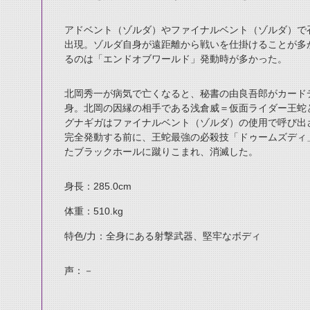
アドベント（ゾルダ）やファイナルベント（ゾルダ）で
出現。ゾルダ自身が遠距離から戦いを仕掛けることが多
るのは「エンドオブワールド」発動時が多かった。
北岡秀一が病気で亡くなると、秘書の由良吾郎がカード
身。北岡の因縁の相手である浅倉威＝仮面ライダー王蛇
グナギガはファイナルベント（ゾルダ）の使用で呼び出
完全発動する前に、王蛇最強の必殺技「ドゥームズディ
たブラックホールに蹴りこまれ、消滅した。
身長：285.0cm
体重：510.kg
特色/力：全身にある射撃武器、堅牢なボディ
声：－