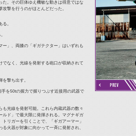
った。その巨体ゆえ機敏な動きは得意ではな
撃攻撃を行うのがほとんどだった。
ある。
る。
マー」、両膝の「ギガテクター」はいずれも
けでなく、光線を発射する砲口が収納されて
thumbnail Next
弾を撃ち出す。
PREV
手を50tの握力で握りつぶす近接用の武器で
らも光線を発射可能。これら内蔵武器の数々
ールド」で最大限に発揮される。マグナギガ
、トリガーを引くことで、「ギガアーマー」
わる火器が対象に向かって一斉に発射され、