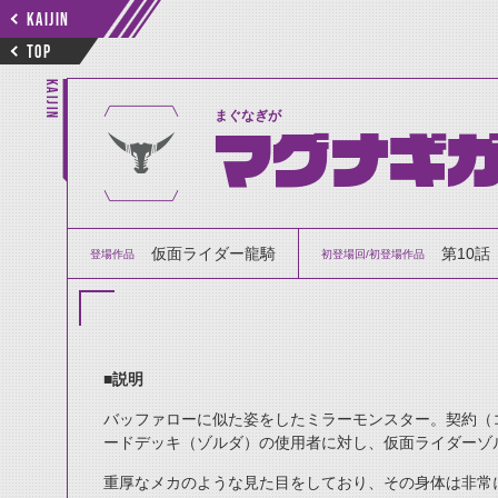
KAIJIN
TOP
KAIJIN
まぐなぎが
マグナギ
仮面ライダー龍騎
第10話
登場作品
初登場回/初登場作品
■説明
バッファローに似た姿をしたミラーモンスター。契約（
ードデッキ（ゾルダ）の使用者に対し、仮面ライダーゾ
重厚なメカのような見た目をしており、その身体は非常