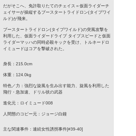
だがそこへ、免許取りたてのチェイス＝仮面ライダーチ
ェイサーが操縦するブースタートライドロン(タイプワイ
ルド)が飛来。
ブースタートライドロン(タイプワイルド)の突風攻撃を
利用した、仮面ライダードライブ タイプスピードと仮面
ライダーマッハの同時必殺キックを受け、トルネードロ
イミュードはコアを撃破された。
身長：215.0cm
体重：124.0kg
特色／力：強烈な旋風を生み出す能力、旋風を利用した
飛行・急加速、ドリル状の武器
進化元：ロイミュード008
人間態のコピー元：ジョージ白鐘
主な関連事件：連続女性誘拐事件[#39-40]