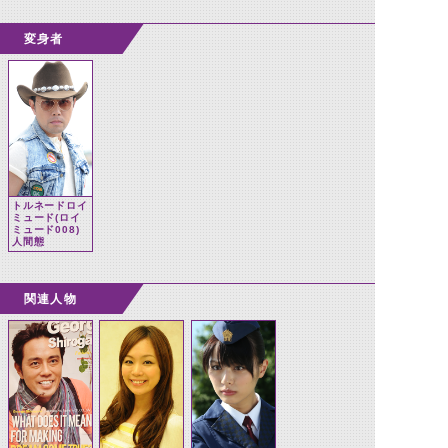
変身者
トルネードロイ
ミュード(ロイ
ミュード008)
人間態
関連人物