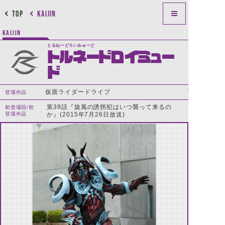
TOP
KAIJIN
KAIJIN
とるねーどろいみゅーど
トルネードロイミュー
ド
仮面ライダードライブ
登場作品
第39話『旋風の誘拐犯はいつ襲って来るの
初登場回/初
登場作品
か』(2015年7月26日放送)