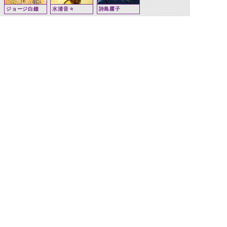
ジョージ白鐘
水浦音々
詩島霧子
関連怪人
ロイミュード
008
©石森プロ・テレビ朝日・ADK EM・東映 ©東映・東映ビデオ・石森プロ ©石森プロ・東映