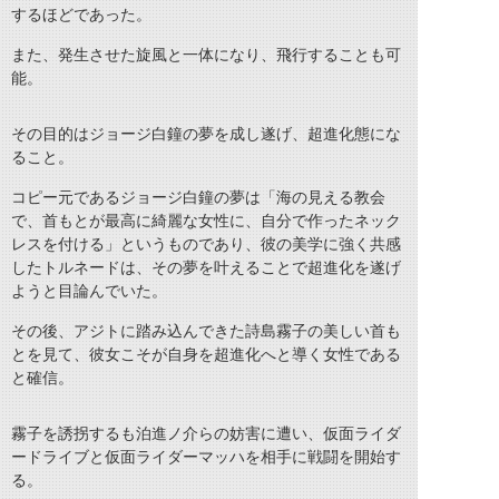
するほどであった。
また、発生させた旋風と一体になり、飛行することも可
能。
その目的はジョージ白鐘の夢を成し遂げ、超進化態にな
ること。
コピー元であるジョージ白鐘の夢は「海の見える教会
で、首もとが最高に綺麗な女性に、自分で作ったネック
レスを付ける」というものであり、彼の美学に強く共感
したトルネードは、その夢を叶えることで超進化を遂げ
ようと目論んでいた。
その後、アジトに踏み込んできた詩島霧子の美しい首も
とを見て、彼女こそが自身を超進化へと導く女性である
と確信。
霧子を誘拐するも泊進ノ介らの妨害に遭い、仮面ライダ
ードライブと仮面ライダーマッハを相手に戦闘を開始す
る。