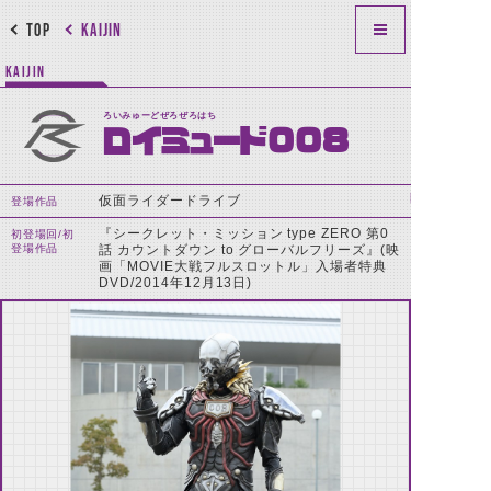
TOP
KAIJIN
KAIJIN
ろいみゅーどぜろぜろはち
ロイミュード008
仮面ライダードライブ
登場作品
『シークレット・ミッション type ZERO 第0
初登場回/初
登場作品
話 カウントダウン to グローバルフリーズ』(映
画「MOVIE大戦フルスロットル」入場者特典
DVD/2014年12月13日)