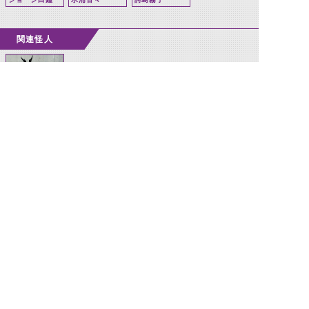
関連怪人
トルネードロイ
ミュード
©石森プロ・テレビ朝日・ADK EM・東映 ©東映・東映ビデオ・石森プロ ©石森プロ・東映