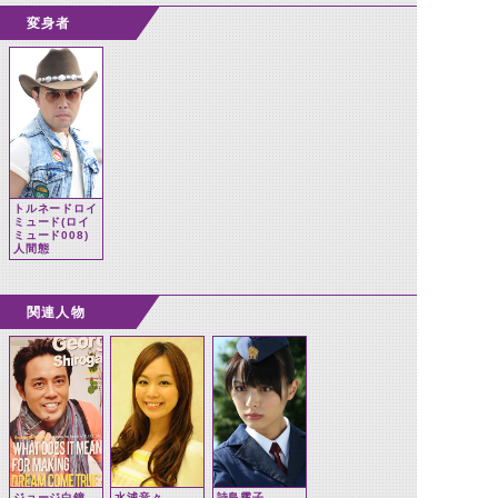
変身者
トルネードロイ
ミュード(ロイ
ミュード008)
人間態
関連人物
ジョージ白鐘
水浦音々
詩島霧子