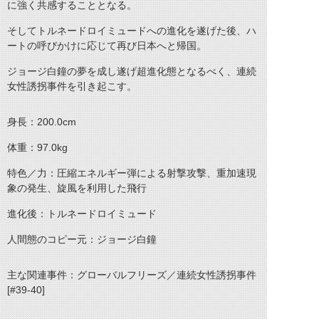
に強く共感することとなる。
そしてトルネードロイミュードへの進化を遂げた後、ハ
ートの呼びかけに応じて再び日本へと帰国。
ジョージ白鐘の夢を成し遂げ超進化態となるべく、連続
女性誘拐事件を引き起こす。
身長：200.0cm
体重：97.0kg
特色／力：圧縮エネルギー弾による射撃攻撃、重加速現
象の発生、旋風を利用した飛行
進化後：トルネードロイミュード
人間態のコピー元：ジョージ白鐘
主な関連事件：グローバルフリーズ／連続女性誘拐事件
[#39-40]