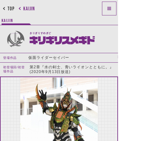
TOP
KAIJIN
KAIJIN
きりぎりすめぎど
キリギリスメギド
仮面ライダーセイバー
登場作品
第2章『水の剣士、青いライオンとともに。』
初登場回/初登
場作品
(2020年9月13日放送)