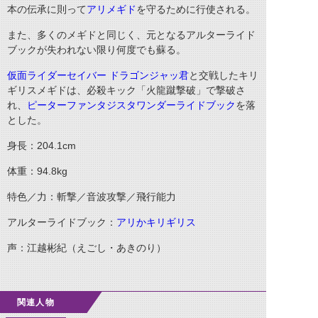
本の伝承に則って
アリメギド
を守るために行使される。
また、多くのメギドと同じく、元となるアルターライド
ブックが失われない限り何度でも蘇る。
仮面ライダーセイバー ドラゴンジャッ君
と交戦したキリ
ギリスメギドは、必殺キック「火龍蹴撃破」で撃破さ
れ、
ピーターファンタジスタワンダーライドブック
を落
とした。
身長：204.1cm
体重：94.8kg
特色／力：斬撃／音波攻撃／飛行能力
アルターライドブック：
アリかキリギリス
声：江越彬紀（えごし・あきのり）
関連人物