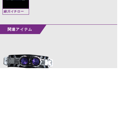
緑川イチロー
関連アイテム
アルティメットハーフタイフー
ン(試作改造型)
©石森プロ・テレビ朝日・ADK EM・東映 ©東映・東映ビデオ・石森プロ ©石森プロ・東映