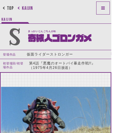
TOP
KAIJIN
KAIJIN
きっかいじんごろんがめ
奇械人ゴロンガメ
仮面ライダーストロンガー
登場作品
第4話『悪魔のオートバイ暴走作戦!!』
初登場回/初登
場作品
（1975年4月26日放送）