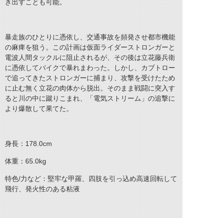
き出すことも可能。
暴走族のひとりに憑依し、交通事故を頻発させ都市機能
の麻痺を狙う。この計画は仮面ライダーストロンガーと
電波人間タックルに阻止されるが、その後は立花藤兵衛
に憑依してバイクで暴れまわった。しかし、カブトロー
で追ってきたストロンガーに捕まり、攻撃を受けたため
に止む無く立花の肉体から脱出。そのまま戦闘に突入す
ると川の中に蹴りこまれ、「電気ストリーム」の追撃に
より爆散して果てた。
身長：178.0cm
体重：65.0kg
特色/力など：堅牢な甲羅、四肢を引っ込め高速回転して
飛行、発火性のある粘液