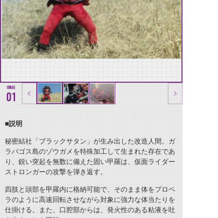
01
■
説明
秘密結社「ブラックサタン」が生み出した改造人間。ガ
ラパゴス島のゾウガメを特殊加工して生まれた存在であ
り、鋭い突起を無数に備えた固い甲羅は、仮面ライダー
ストロンガーの攻撃を弾き返す。
四肢と頭部を甲羅内に格納可能で、そのまま体をプロペ
ラのように高速回転させながら対象に強力な体当たりを
仕掛ける。また、口腔部からは、発火性のある粘液を吐