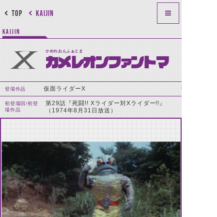
TOP
KAIJIN
KAIJIN
かめれおんふぁとま
カメレオンファントマ
仮面ライダーX
登場作品
第29話『死闘!! Xライダー対Xライダー!!』
初登場回/初登
場作品
（1974年8月31日放送）