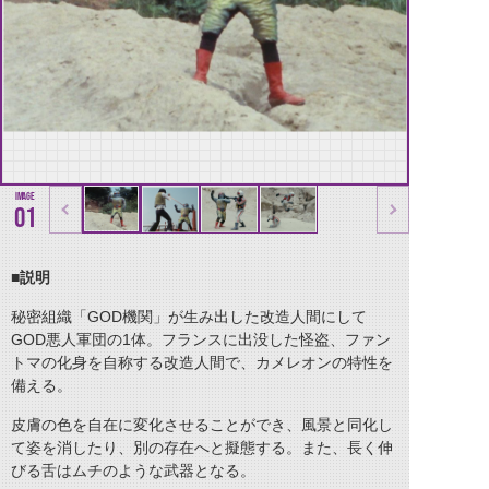
01
■説明
秘密組織「GOD機関」が生み出した改造人間にして
GOD悪人軍団の1体。フランスに出没した怪盗、ファン
トマの化身を自称する改造人間で、カメレオンの特性を
備える。
皮膚の色を自在に変化させることができ、風景と同化し
て姿を消したり、別の存在へと擬態する。また、長く伸
びる舌はムチのような武器となる。