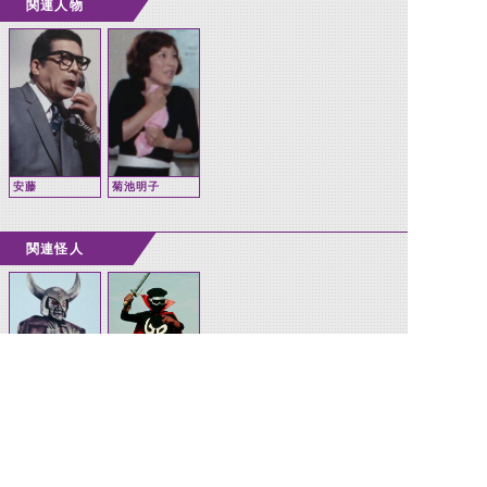
関連人物
安藤
菊池明子
関連怪人
キングダーク
GOD戦闘工作
員