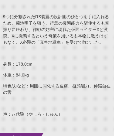
9つに分割されたRS装置の設計図のひとつを手に入れる
ため、菊池明子を狙う。得意の擬態能力を駆使するも空
振りに終わり、作戦の妨害に現れた仮面ライダーXと激
突。Xに擬態するという奇策を用いるも本物に敵うはず
もなく、X必殺の「真空地獄車」を受けて敗北した。
身長：178.0cm
体重：84.0kg
特色/力など：周囲に同化する皮膚、擬態能力、伸縮自在
の舌
声：八代駿（やしろ・しゅん）