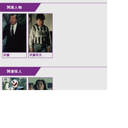
関連人物
武藤
武藤明夫
関連怪人
ゲドリアン
キバ人間