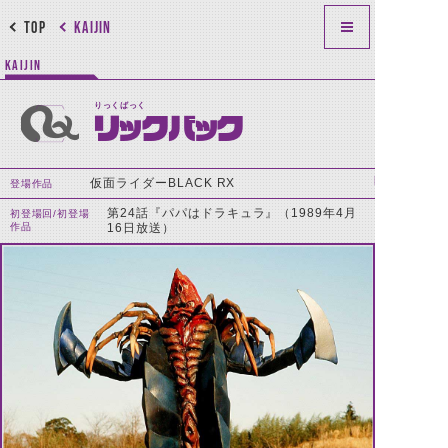
TOP
KAIJIN
KAIJIN
りっくばっく
リックバック
仮面ライダーBLACK RX
登場作品
第24話『パパはドラキュラ』（1989年4月
初登場回/初登場
作品
16日放送）