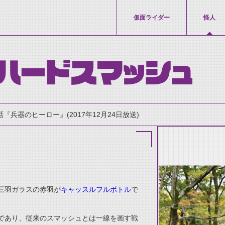
仮面ライダー
怪人
ハードスマッシュ
話『兵器のヒーロー』(2017年12月24日放送)
三羽ガラスの赤羽が
キャッスルフルボトル
で
thumbnail Prev
であり、従来のスマッシュとは一線を画す戦