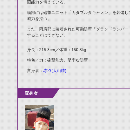
闘能力を備えている。
頭部には砲撃ユニット「カタプルタキャノン」を装備し
威力を持つ。
また、両肩部に装着された可動防壁「グランドランパー
することはできない。
身長：215.3cm／体重：150.8kg
特色／力：砲撃能力、堅牢な防壁
変身者：
赤羽(大山勝)
変身者