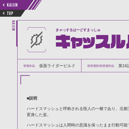
KAIJIN
TOP
KAIJIN
きゃっするはーどすまっしゅ
キャッスル
仮面ライダービルド
第16
登場作品
初登場回/初登場作品
■説明
ハードスマッシュと呼称される怪人の一種であり、北都
変身した姿。
ハードスマッシュは人間時の意識を保ったまま行動可能