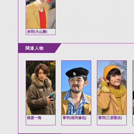
赤羽(大山勝)
関連人物
猿渡一海
青羽(相河修也)
黄羽(三原聖吉)