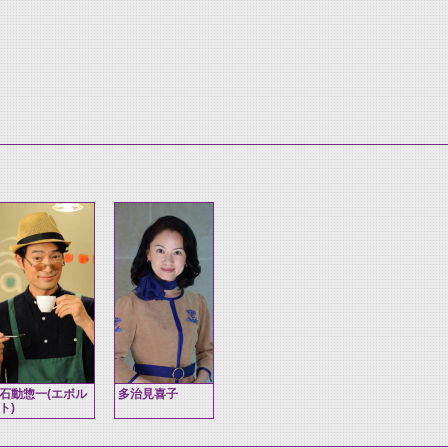
石動惣一(エボル
多治見喜子
ト)