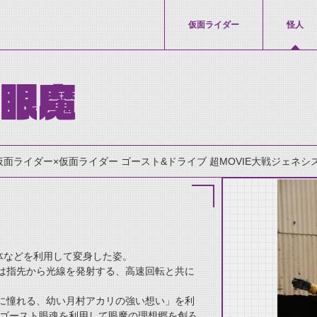
仮面ライダー
怪人
チ眼魔
仮面ライダー×仮面ライダー ゴースト&ドライブ 超MOVIE大戦ジェネシス』(
体などを利用して変身した姿。
は指先から光線を発射する、高速回転と共に
thumbnail Prev
に憧れる、幼い月村アカリの強い想い」を利
たゴースト眼魂を利用して眼魔の理想郷を創ろ