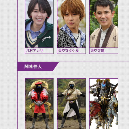
月村アカリ
天空寺タケル
天空寺龍
関連怪人