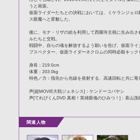
うと画策。
仮面ライダーたちとの決戦においては、ミケランジェロ
ス眼魔へと変貌した。
後に、モナ・リザの絵を利用して西園寺主税に生み出さ
ルたちと交戦。
戦闘中、自らの魂を解放するよう願いを告げ、仮面ライ
プスペクター、仮面ライダーネクロムの同時必殺キック
身長：219.0cm
体重：203.0kg
特色／力：指先から光線を発射する、高速回転と共に竜
声[超MOVIE大戦ジェネシス]：ケンドーコバヤシ
声[てれびくんDVD 真相！英雄眼魂のひみつ！]：喜山
関連人物