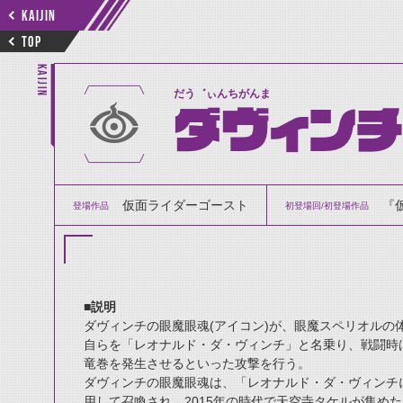
KAIJIN
TOP
KAIJIN
だう゛ぃんちがんま
ダヴィン
仮面ライダーゴースト
『
登場作品
初登場回/初登場作品
■説明
ダヴィンチの眼魔眼魂(アイコン)が、眼魔スペリオルの
自らを「レオナルド・ダ・ヴィンチ」と名乗り、戦闘時
竜巻を発生させるといった攻撃を行う。
ダヴィンチの眼魔眼魂は、「レオナルド・ダ・ヴィンチ
用して召喚され、2015年の時代で天空寺タケルが集め