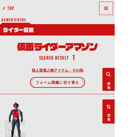
TOP
KAMEN RIDERS
ライダー図鑑
仮面ライダーアマゾン
1
SEARCH RESULT
怪人
登場人物
アイテム・その他
絞り込み
フォーム図鑑に切り替え
並べ替え