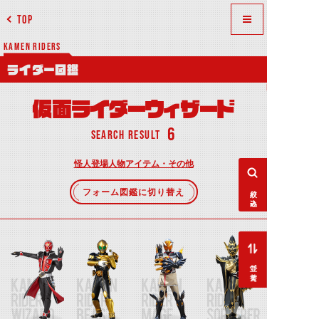
TOP
KAMEN RIDERS
ライダー図鑑
仮面ライダーウィザード
6
SEARCH RESULT
怪人
登場人物
アイテム・その他
絞り込み
フォーム図鑑に切り替え
並べ替え