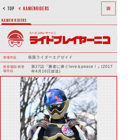
TOP
KAMENRIDERS
KAMEN RIDERS
らいどぷれいやーにこ
ライドプレイヤーニコ
仮面ライダーエグゼイド
登場作品
第27話『勝者に捧ぐlove＆peace！』(2017
初登場回/初登
場作品
年4月16日放送)