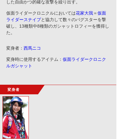
した自由かつ的確な攻撃を繰り出す。
仮面ライダークロニクルにおいては
花家大我
＝
仮面
ライダースナイプ
と協力して数々のバグスターを撃
破し、13種類中8種類のガシャットロフィーを獲得し
た。
変身者：
西馬ニコ
変身時に使用するアイテム：
仮面ライダークロニク
ルガシャット
変身者