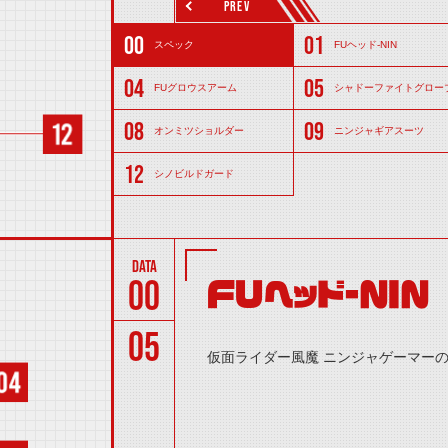
PREV
スペック
FUヘッド-NIN
FUグロウスアーム
シャドーファイトグロー
オンミツショルダー
ニンジャギアスーツ
シノビルドガード
00
ＦＵヘッド-ＮＩＮ
05
仮面ライダー風魔 ニンジャゲーマー