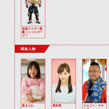
仮面ライダー風
魔 ニンジャゲー
マー
関連人物
星まどか
星朱美
ジョニー・マキ