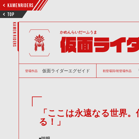
KAMENRIDERS
TOP
KAMEN RIDERS
かめんらいだーふうま
仮面ライ
仮面ライダーエグゼイド
登場作品
初登場回/初登場作品
「ここは永遠なる世界。
る！」
■説明