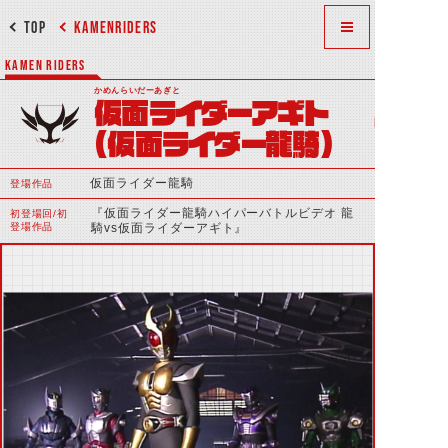
TOP
KAMENRIDERS
KAMEN RIDERS
かめんらいだーあぎと
仮面ライダーアギト
（仮面ライダー龍騎）
仮面ライダー龍騎
登場作品
『仮面ライダー龍騎ハイパーバトルビデオ 龍
初登場回/初
登場作品
騎vs仮面ライダーアギト』