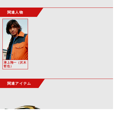
関連人物
津上翔一（沢木
哲也）
関連アイテム