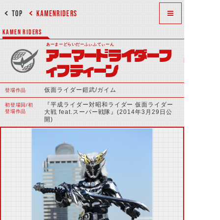
TOP
KAMENRIDERS
KAMEN RIDERS
あーまーどらいだーふぃふてぃーん
アーマードライダーフ
ィフティーン
仮面ライダー鎧武/ガイム
登場作品
『平成ライダー対昭和ライダー 仮面ライダー
初登場回/初
登場作品
大戦 feat.スーパー戦隊』(2014年3月29日公
開)