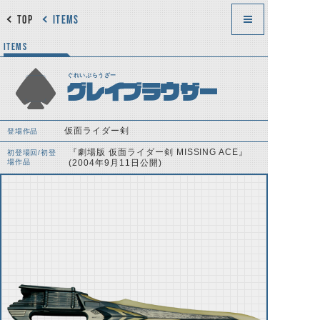
TOP
ITEMS
ITEMS
ぐれいぶらうざー
グレイブラウザー
仮面ライダー剣
登場作品
『劇場版 仮面ライダー剣 MISSING ACE』
初登場回/初登
場作品
(2004年9月11日公開)