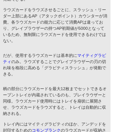
ラウズカードをラウズさせるごとに、スラッシュ・リー
ダー上部にある
AP
（アタックポイント）カウンターが消
費。各ラウズカードの能力に応じて消費
AP
は違ってお
り、グレイブラウザーの持つ
AP
初期値が
5000
となって
いるため、無制限にラウズカードを使用できるわけでは
ない。
だが、使用するラウズカードは基本的に
マイティグラビ
ティ
のみ。ラウズすることでグレイブラウザーの刃の切
れ味を格段に高める「グラビティスラッシュ」が発動で
きる。
柄の部分にラウズカードを最大
12
枚までセットできるオ
ープントレイが内蔵されているのも、ブレイラウザーと
同様。ラウズカード使用時にはトレイを扇状に展開さ
せ、ラウズカードをラウズすると、トレイは自動的に収
納される。
トレイ内にはマイティグラビティのほか、アンデッドを
封印するための
コモンブランク
のラウズカードが収納さ