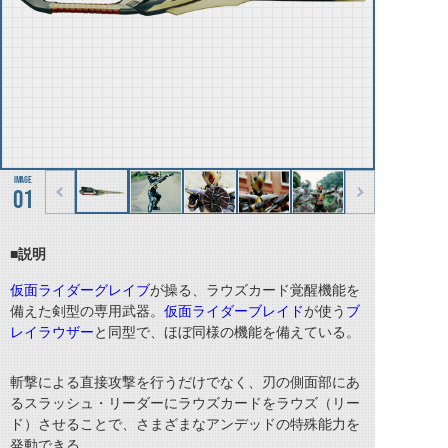
01
■説明
仮面ライダーグレイブ
が操る、ラウズカード覚醒機能を
備えた剣型の専用武器。
仮面ライダーブレイド
が使う
ブ
レイラウザー
と同型で、ほぼ同様の機能を備えている。
斬撃による直接攻撃を行うだけでなく、刃の側面部にあ
るスラッシュ・リーダーにラウズカードをラウズ（リー
ド）させることで、さまざまなアンデッドの特殊能力を
発動できる。