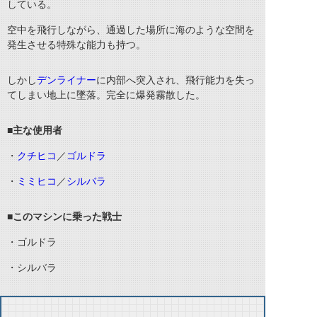
している。
空中を飛行しながら、通過した場所に海のような空間を
発生させる特殊な能力も持つ。
しかし
デンライナー
に内部へ突入され、飛行能力を失っ
てしまい地上に墜落。完全に爆発霧散した。
■主な使用者
・
クチヒコ
／
ゴルドラ
・
ミミヒコ
／
シルバラ
■このマシンに乗った戦士
・ゴルドラ
・シルバラ