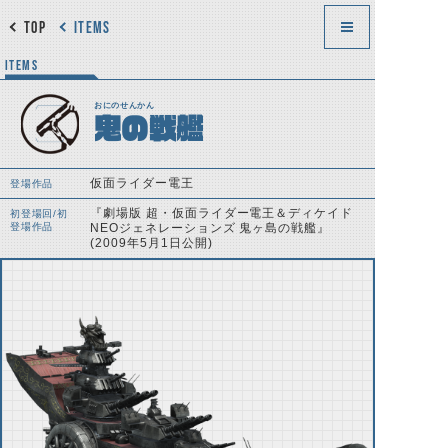
TOP
ITEMS
ITEMS
おにのせんかん
鬼の戦艦
仮面ライダー電王
登場作品
『劇場版 超・仮面ライダー電王＆ディケイド
初登場回/初
登場作品
NEOジェネレーションズ 鬼ヶ島の戦艦』
(2009年5月1日公開)