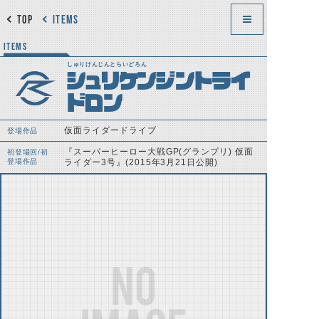
TOP
ITEMS
ITEMS
しゅりけんじんとらいどろん
シュリケンジントライ
ドロン
仮面ライダードライブ
登場作品
『スーパーヒーロー大戦GP(グランプリ) 仮面
初登場回/初
登場作品
ライダー3号』(2015年3月21日公開)