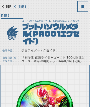
TOP
ITEMS
ITEMS
ぶっとばそうるめだる (ぴーあーるぜろぜろわん えぐぜいど)
ブットバソウルメダ
ル(PR001エグゼ
イド)
仮面ライダーエグゼイド
登場作品
『劇場版 仮面ライダーゴースト 100の眼魂と
初登場回/初
登場作品
ゴースト運命の瞬間』(2016年8月6日公開)