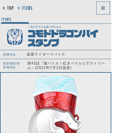
TOP
ITEMS
ITEMS
こもどどらごんばいすたんぷ
コモドドラゴンバイ
スタンプ
仮面ライダーリバイス
登場作品
第42話『激バトル！紅きベイルとデストリー
初登場回/初
登場作品
ム』(2022年7月3日放送)