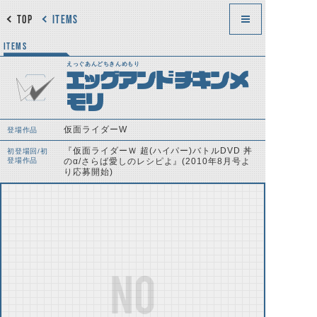
TOP
ITEMS
ITEMS
えっぐあんどちきんめもり
エッグアンドチキンメ
モリ
仮面ライダーW
登場作品
『仮面ライダーＷ 超(ハイパー)バトルDVD 丼
初登場回/初
登場作品
のα/さらば愛しのレシピよ』(2010年8月号よ
り応募開始)