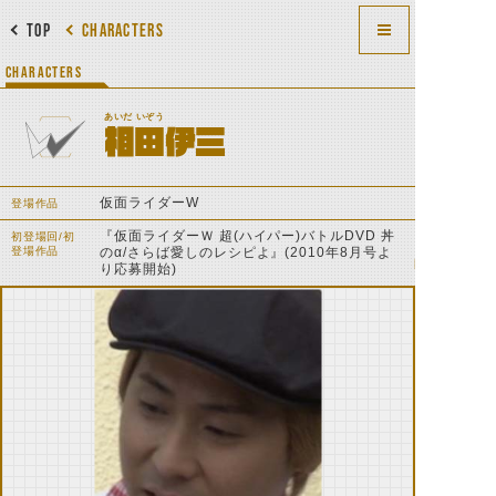
TOP
CHARACTERS
CHARACTERS
あいだ いぞう
相田伊三
仮面ライダーW
登場作品
『仮面ライダーＷ 超(ハイパー)バトルDVD 丼
初登場回/初
登場作品
のα/さらば愛しのレシピよ』(2010年8月号よ
り応募開始)