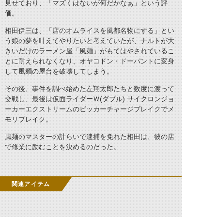
見せており、「マズくはないが何だかなぁ」という評
価。
相田伊三は、「店のオムライスを風都名物にする」とい
う娘の夢を叶えてやりたいと考えていたが、ナルトが大
きいだけのラーメン屋「風麺」がもてはやされているこ
とに耐えられなくなり、オヤコドン・ドーパントに変身
して風麺の屋台を破壊してしまう。
その後、事件を調べ始めた左翔太郎たちと数度に渡って
交戦し、最後は仮面ライダーＷ(ダブル) サイクロンジョ
ーカーエクストリームのビッカーチャージブレイクでメ
モリブレイク。
風麺のマスターの計らいで逮捕を免れた相田は、彼の店
で修業に励むことを決めるのだった。
関連アイテム