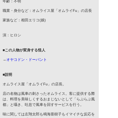
年齢：不明
職業・身分など：オムライス屋「オムライFu」の店長
家族など：相田エリコ(娘)
演：ヒロシ
■この人物が変身する怪人
→
オヤコドン・ドーパント
■説明
オムライス屋「オムライFu」の店長。
店の名物は風車の刺さったオムライス。客に提供する際
は、料理を美味しくするおまじないとして「らぶらぶ風
都」と囁き、吐息で風車を回すサービスを行う。
味に関しては左翔太郎も鳴海亜樹子もイマイチな反応を