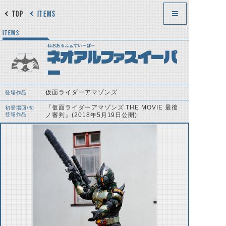
TOP
ITEMS
ITEMS
ねおあるふぁすいーぱー
ネオアルファスイーパ
ー
仮面ライダーアマゾンズ
登場作品
『仮面ライダーアマゾンズ THE MOVIE 最後
初登場回/初
登場作品
ノ審判』(2018年5月19日公開)