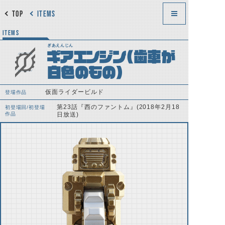
TOP
ITEMS
ITEMS
ぎあえんじん
ギアエンジン(歯車が
白色のもの)
仮面ライダービルド
登場作品
第23話『西のファントム』(2018年2月18
初登場回/初登場
作品
日放送)