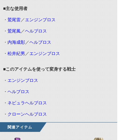
■主な使用者
・
鷲尾雷
／
エンジンブロス
・
鷲尾風
／
ヘルブロス
・
内海成彰
／
ヘルブロス
・
松井紀男
／
エンジンブロス
■このアイテムを使って変身する戦士
・
エンジンブロス
・
ヘルブロス
・
ネビュラヘルブロス
・
クローンヘルブロス
関連アイテム