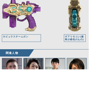
ネビュラスチームガン
ギアリモコン(歯
車が緑色のもの)
関連人物
鷲尾雷
鷲尾風
内海成彰
松井紀男