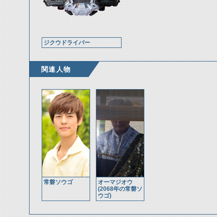
ジクウドライバー
関連人物
常磐ソウゴ
オーマジオウ
(2068年の常磐ソ
ウゴ)