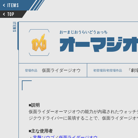
ITEMS
TOP
ITEMS
おーまじおうらいどうぉっち
オーマジオ
仮面ライダージオウ
『劇場
登場作品
初登場回/初登場作品
■説明
仮面ライダーオーマジオウの能力が内蔵されたウォッチ
ジクウドライバーに装填することで、仮面ライダージオ
■主な使用者
・
常磐ソウゴ
／
仮面ライダージオウ