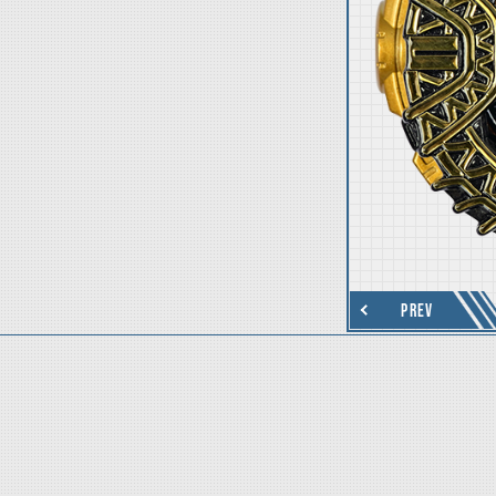
thumbnail Next
PREV