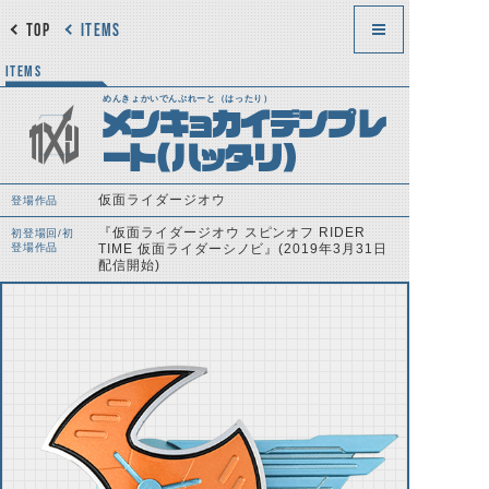
TOP
ITEMS
ITEMS
めんきょかいでんぷれーと（はったり）
メンキョカイデンプレ
ート(ハッタリ)
仮面ライダージオウ
登場作品
『仮面ライダージオウ スピンオフ RIDER
初登場回/初
登場作品
TIME 仮面ライダーシノビ』(2019年3月31日
配信開始)