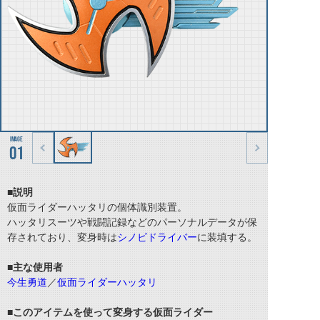
01
■説明
仮面ライダーハッタリの個体識別装置。
ハッタリスーツや戦闘記録などのパーソナルデータが保
存されており、変身時は
シノビドライバー
に装填する。
■主な使用者
今生勇道
／
仮面ライダーハッタリ
■このアイテムを使って変身する仮面ライダー