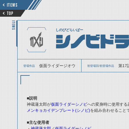
ITEMS
TOP
ITEMS
しのびどらいばー
シノビド
仮面ライダージオウ
第17
登場作品
初登場回/初登場作品
■説明
神蔵蓮太郎が
仮面ライダーシノビ
への変身時に使用する
メンキョカイデンプレート(シノビ)
を組み合わせること
■主な使用者
・
神蔵蓮太郎
／
仮面ライダーシノビ