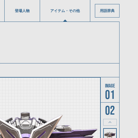
登場人物
アイテム・その他
用語辞典
01
02