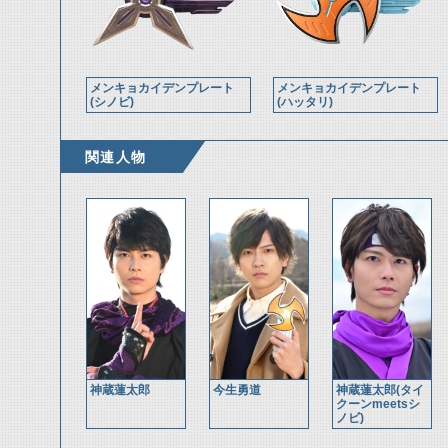
メンキョカイデンプレート
メンキョカイデンプレート
(シノビ)
(ハッタリ)
関連人物
神蔵蓮太郎
今生勇道
神蔵蓮太郎(タイ
クーンmeetsシ
ノビ)