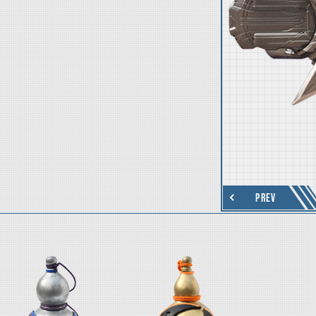
thumbnail Next
PREV