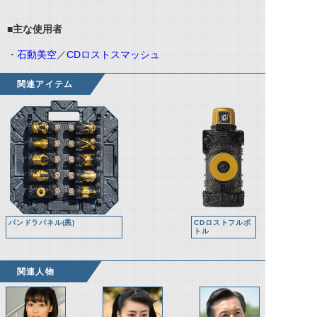
■主な使用者
・
石動美空
／
CDロストスマッシュ
関連アイテム
パンドラパネル(黒)
CDロストフルボ
トル
関連人物