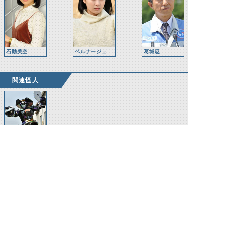
石動美空
ベルナージュ
葛城忍
関連怪人
CDロストスマ
ッシュ
©石森プロ・テレビ朝日・ADK EM・東映 ©東映・東映ビデオ・石森プロ ©石森プロ・東映