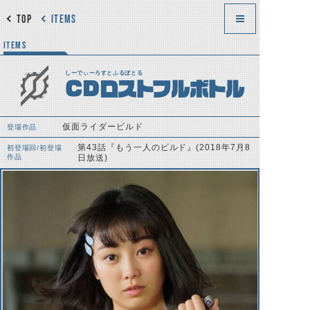
TOP
ITEMS
ITEMS
しーでぃーろすとふるぼとる
CDロストフルボトル
仮面ライダービルド
登場作品
第43話『もう一人のビルド』(2018年7月8
初登場回/初登場
作品
日放送)