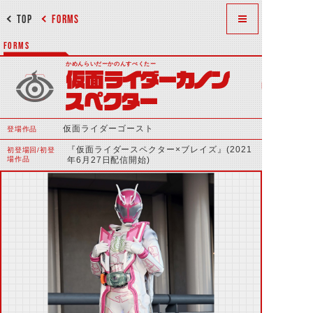
TOP
FORMS
FORMS
かめんらいだーかのんすぺくたー
仮面ライダーカノン
スペクター
仮面ライダーゴースト
登場作品
『仮面ライダースペクター×ブレイズ』(2021
初登場回/初登
場作品
年6月27日配信開始)