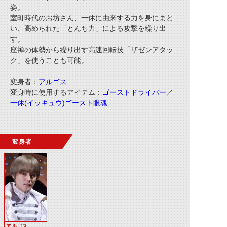
姿。
室町時代のお坊さん、一休に由来する力を身にまと
い、高められた「とんち力」による攻撃を繰り出
す。
座禅の体勢から繰り出す高速回転技「ザゼンアタッ
ク」を使うことも可能。
変身者：
アルゴス
変身時に使用するアイテム：
ゴーストドライバー
／
一休(イッキュウ)ゴースト眼魂
変身者
アルゴス